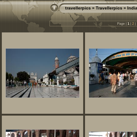
travellerpics
»
Travellerpics
»
Indi
Page |
1
|
2
|